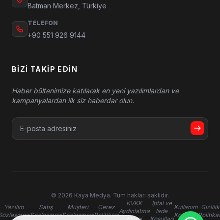
Batman Merkez, Türkiye
TELEFON
+90 551 926 9144
BIZI TAKIP EDIN
Haber bültenimize katılarak en yeni yazılımlardan ve
kampanyalardan ilk siz haberdar olun.
© 2026 Kaya Medya. Tüm hakları saklıdır.
KVKK
İptal ve
Yazılım
Satış
Müşteri
Çerez
Kullanım
Gizlilik
Aydınlatma
İade
Sözleşmesi
Sözleşmesi
Sözleşmesi
Politikası
Koşulları
Politika
Metni
Koşulları