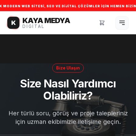
DERN WEB SITESI, SEO VE DIJITAL ÇÖZÜMLER IÇIN HEMEN BIZIMLE IL
KAYA MEDYA
K
DIGITAL
Bize Ulaşın
Size Nasıl Yardımcı
Olabiliriz?
Her türlü soru, görüş ve proje talepleriniz
için uzman ekibimizle iletişime geçin.