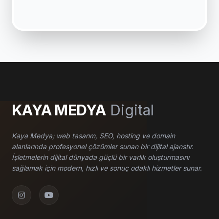
KAYA MEDYA
Digital
Kaya Medya; web tasarım, SEO, hosting ve domain
alanlarında profesyonel çözümler sunan bir dijital ajanstır.
İşletmelerin dijital dünyada güçlü bir varlık oluşturmasını
sağlamak için modern, hızlı ve sonuç odaklı hizmetler sunar.