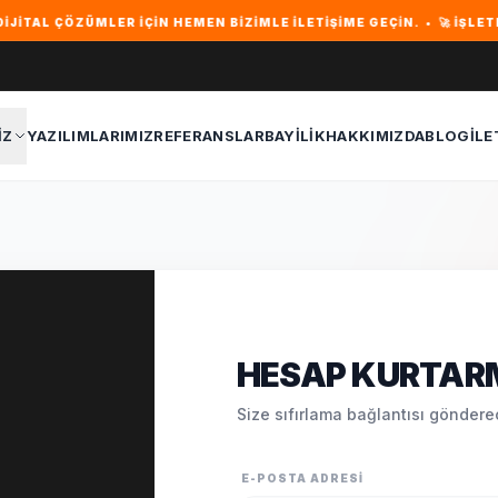
AL ÇÖZÜMLER IÇIN HEMEN BIZIMLE ILETIŞIME GEÇIN. • 🚀 İŞLETMEN
IZ
YAZILIMLARIMIZ
REFERANSLAR
BAYILIK
HAKKIMIZDA
BLOG
İLE
HESAP KURTAR
Size sıfırlama bağlantısı göndere
E-POSTA ADRESI