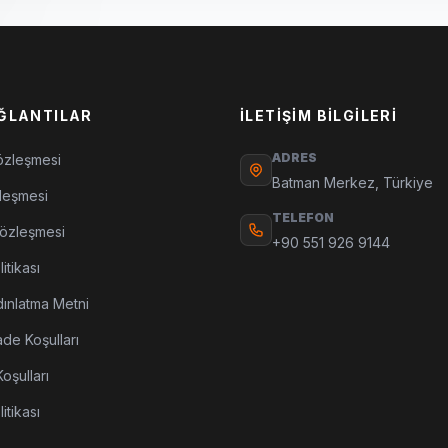
AĞLANTILAR
İLETIŞIM BILGILERI
ADRES
özleşmesi
Batman Merkez, Türkiye
leşmesi
TELEFON
Sözleşmesi
+90 551 926 9144
itikası
ınlatma Metni
ade Koşulları
oşulları
litikası