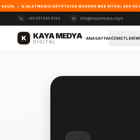
N. • 🚀 İŞLETMENIZI BÜYÜTECEK MODERN WEB SITESI, SEO VE DIJIT
+90 551 926 9144
info@kayamedya.org.tr
KAYA MEDYA
K
ANASAYFA
HIZMETLERIM
DIGITAL