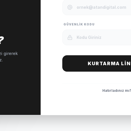
GÜVENLIK KODU
?
i girerek
z.
KURTARMA LIN
Hatırladınız mı