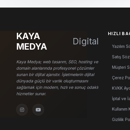
KAYA
HIZLI B
Digital
MEDYA
Yazılım S
Satış Söz
Kaya Medya; web tasarım, SEO, hosting ve
Müşteri 
domain alanlarında profesyonel çözümler
sunan bir dijital ajanstır. İşletmelerin dijital
Çerez Pol
dünyada güçlü bir varlık oluşturmasını
sağlamak için modern, hızlı ve sonuç odaklı
KVKK Ayd
hizmetler sunar.
İptal ve İ
Kullanım K
Gizlilik Po