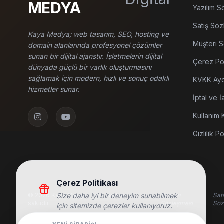
MEDYA
Yazılım S
Satış Söz
Kaya Medya; web tasarım, SEO, hosting ve
Müşteri 
domain alanlarında profesyonel çözümler
sunan bir dijital ajanstır. İşletmelerin dijital
Çerez Pol
dünyada güçlü bir varlık oluşturmasını
sağlamak için modern, hızlı ve sonuç odaklı
KVKK Ayd
hizmetler sunar.
İptal ve İ
Kullanım K
Gizlilik Po
Çerez Politikası
© 2026 Kaya Medya. Tüm hakları
Size daha iyi bir deneyim sunabilmek
Yazılım
Sat
saklıdır.
Sözleşmesi
Söz
için sitemizde çerezler kullanıyoruz.
Detaylı Bilgi