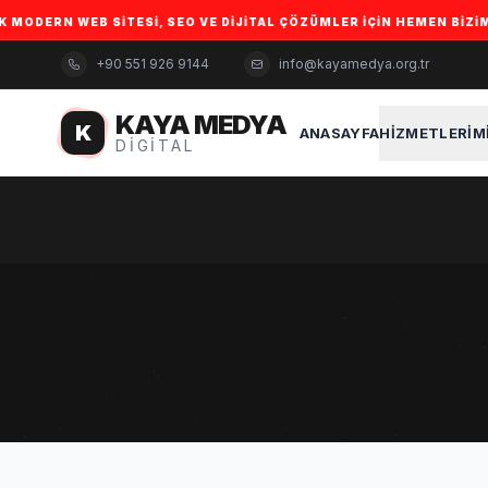
WEB SITESI, SEO VE DIJITAL ÇÖZÜMLER IÇIN HEMEN BIZIMLE ILETIŞI
+90 551 926 9144
info@kayamedya.org.tr
KAYA MEDYA
K
ANASAYFA
HIZMETLERIM
DIGITAL