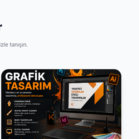
r
zle tanışın.