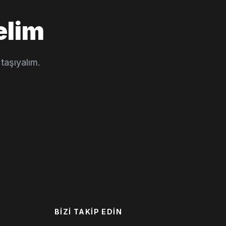
elim
taşıyalım.
BIZI TAKIP EDIN