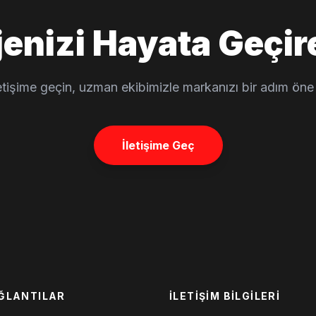
jenizi Hayata Geçir
letişime geçin, uzman ekibimizle markanızı bir adım öne 
İletişime Geç
AĞLANTILAR
İLETIŞIM BILGILERI