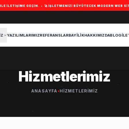
ME GEÇIN. • 🚀 İŞLETMENIZI BÜYÜTECEK MODERN WEB SITESI, SEO V
IZ
YAZILIMLARIMIZ
REFERANSLAR
BAYILIK
HAKKIMIZDA
BLOG
İLE
Hizmetlerimiz
ANASAYFA
•
HIZMETLERIMIZ