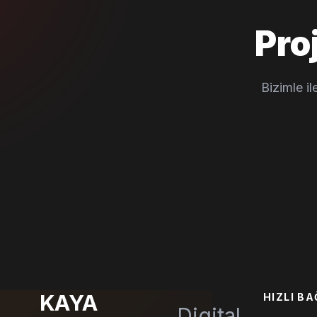
Pro
Bizimle i
KAYA
HIZLI B
Digital