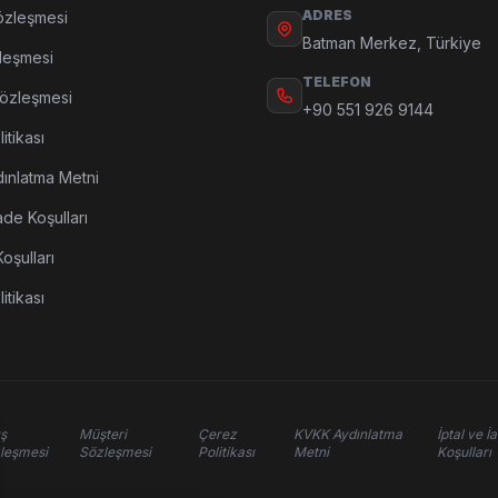
ADRES
özleşmesi
Batman Merkez, Türkiye
leşmesi
TELEFON
Sözleşmesi
+90 551 926 9144
itikası
ınlatma Metni
ade Koşulları
oşulları
litikası
ış
Müşteri
Çerez
KVKK Aydınlatma
İptal ve İ
leşmesi
Sözleşmesi
Politikası
Metni
Koşulları