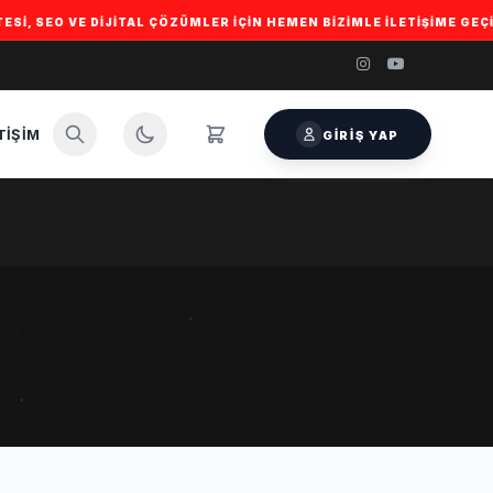
E DIJITAL ÇÖZÜMLER IÇIN HEMEN BIZIMLE ILETIŞIME GEÇIN. • 🚀 İ
TIŞIM
GIRIŞ YAP