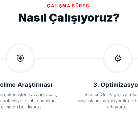
ÇALIŞMA SÜRECİ
Nasıl Çalışıyoruz?
🎯
⚙️
Kelime Araştırması
3. Optimizasy
en çok müşteri kazandıracak,
Site içi (On-Page) ve tek
 potansiyele sahip anahtar
çalışmalarını uygulayarak perf
kelimeleri belirliyoruz.
artırıyoruz.