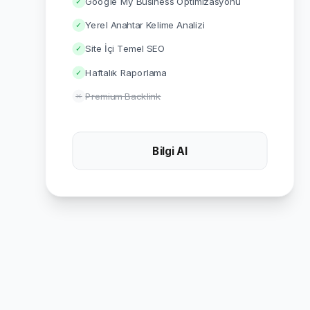
Google My Business Optimizasyonu
✓
Yerel Anahtar Kelime Analizi
✓
Site İçi Temel SEO
✓
Haftalık Raporlama
✓
Premium Backlink
✕
Bilgi Al