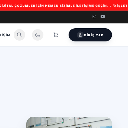
R IÇIN HEMEN BIZIMLE ILETIŞIME GEÇIN. • 🚀 İŞLETMENIZI BÜYÜTEC
TIŞIM
GIRIŞ YAP