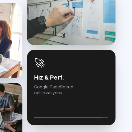
🚀
Hız & Perf.
Google PageSpeed
optimizasyonu.