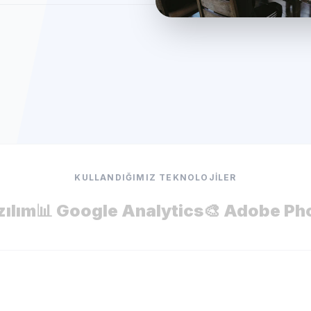
KULLANDIĞIMIZ TEKNOLOJILER
zılım
📊 Google Analytics
🎨 Adobe Ph