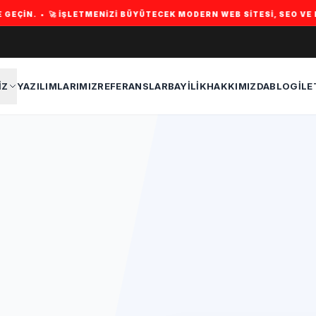
LETMENIZI BÜYÜTECEK MODERN WEB SITESI, SEO VE DIJITAL ÇÖZÜMLE
IZ
YAZILIMLARIMIZ
REFERANSLAR
BAYILIK
HAKKIMIZDA
BLOG
İLE