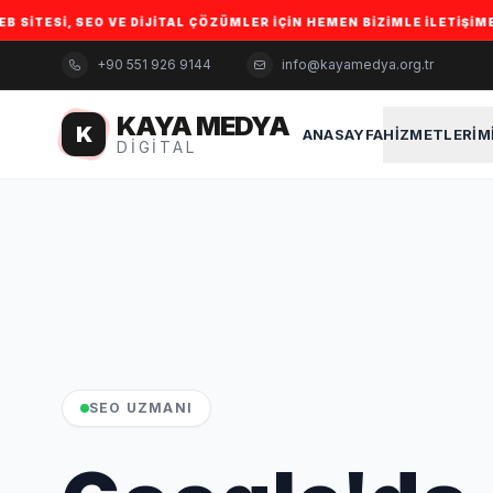
 DIJITAL ÇÖZÜMLER IÇIN HEMEN BIZIMLE ILETIŞIME GEÇIN. • 🚀 İŞ
+90 551 926 9144
info@kayamedya.org.tr
KAYA MEDYA
K
ANASAYFA
HIZMETLERIM
DIGITAL
SEO UZMANI