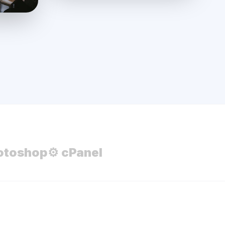
otoshop
⚙️ cPanel