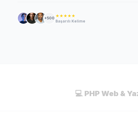
★★★★★
+500
Başarılı Kelime
💻 PHP Web & Ya