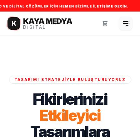
L ÇÖZÜMLER IÇIN HEMEN BIZIMLE ILETIŞIME GEÇIN.
🚀 İŞLETMEN
KAYA MEDYA
K
DIGITAL
TASARIMI STRATEJIYLE BULUŞTURUYORUZ
Fikirlerinizi
Etkileyici
Tasarımlara