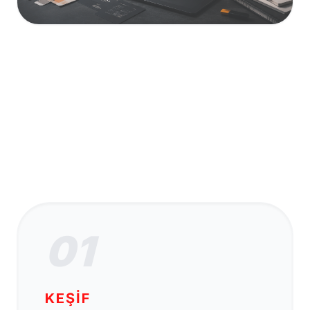
01
KEŞIF