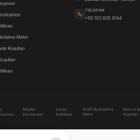
leşmesi
TELEFON
Sözleşmesi
+90 551 926 9144
itikası
ınlatma Metni
ade Koşulları
oşulları
litikası
ış
Müşteri
Çerez
KVKK Aydınlatma
İptal ve İ
leşmesi
Sözleşmesi
Politikası
Metni
Koşulları