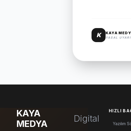
KAYA MEDY
K
YASAL UYARI
KAYA
HIZLI B
Digital
MEDYA
Yazılım S