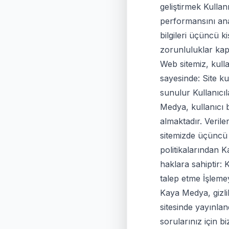
geliştirmek Kulla
performansını ana
bilgileri üçüncü k
zorunluluklar kap
Web sitemiz, kulla
sayesinde: Site kul
sunulur Kullanıcıl
Medya, kullanıcı b
almaktadır. Veril
sitemizde üçüncü t
politikalarından K
haklara sahiptir: K
talep etme İşlemeye
Kaya Medya, gizlil
sitesinde yayınlandı
sorularınız için b