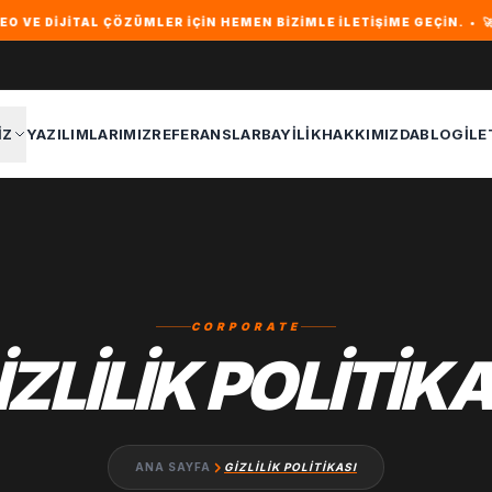
IJITAL ÇÖZÜMLER IÇIN HEMEN BIZIMLE ILETIŞIME GEÇIN. • 🚀 İŞLE
IZ
YAZILIMLARIMIZ
REFERANSLAR
BAYILIK
HAKKIMIZDA
BLOG
İLE
CORPORATE
IZLILIK POLITIKA
ANA SAYFA
GIZLILIK POLITIKASI