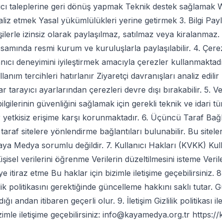
nıcı taleplerine geri dönüş yapmak Teknik destek sağlamak W
liz etmek Yasal yükümlülükleri yerine getirmek 3. Bilgi Payl
işilerle izinsiz olarak paylaşılmaz, satılmaz veya kiralanmaz
samında resmi kurum ve kuruluşlarla paylaşılabilir. 4. Çere
nıcı deneyimini iyileştirmek amacıyla çerezler kullanmaktadı
lanım tercihleri hatırlanır Ziyaretçi davranışları analiz edili
ar tarayıcı ayarlarından çerezleri devre dışı bırakabilir. 5. V
ilgilerinin güvenliğini sağlamak için gerekli teknik ve idari t
er yetkisiz erişime karşı korunmaktadır. 6. Üçüncü Taraf Bağ
araf sitelere yönlendirme bağlantıları bulunabilir. Bu siteleri
aya Medya sorumlu değildir. 7. Kullanıcı Hakları (KVKK) Kull
işisel verilerini öğrenme Verilerin düzeltilmesini isteme Verile
 itiraz etme Bu haklar için bizimle iletişime geçebilirsiniz. 8.
ik politikasını gerektiğinde güncelleme hakkını saklı tutar.
ğı andan itibaren geçerli olur. 9. İletişim Gizlilik politikası ile 
izimle iletişime geçebilirsiniz: info@kayamedya.org.tr https: