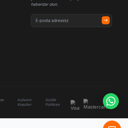
haberdar olun.
ade
Kullanım
Gizlilik
Koşulları
Politikası