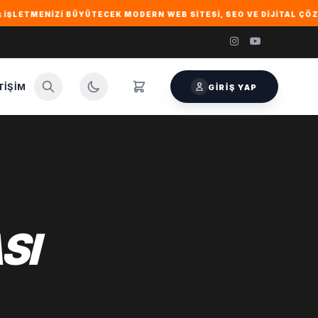
TMENIZI BÜYÜTECEK MODERN WEB SITESI, SEO VE DIJITAL ÇÖZÜMLER 
TIŞIM
GIRIŞ YAP
SI