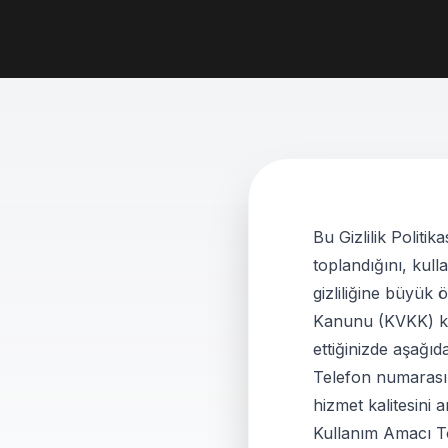
Bu Gizlilik Politik
toplandığını, kul
gizliliğine büyük 
Kanunu (KVKK) kap
ettiğinizde aşağıd
Telefon numarası I
hizmet kalitesini a
Kullanım Amacı To