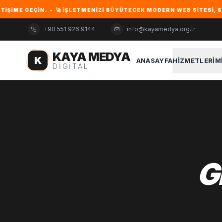
GEÇIN. • 🚀 İŞLETMENIZI BÜYÜTECEK MODERN WEB SITESI, SEO VE D
+90 551 926 9144
info@kayamedya.org.tr
KAYA MEDYA
K
ANASAYFA
HIZMETLERIM
DIGITAL
G