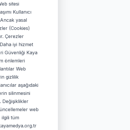
eb sitesi
aşımı Kullanıcı
. Ancak yasal
zler (Cookies)
r. Çerezler
r Daha iyi hizmet
eri Güvenliği Kaya
üm önlemleri
lantılar Web
n gizlilik
anıcılar aşağıdaki
rin silinmesini
 Değişiklikler
 Güncellemeler web
ilgili tüm
//kayamedya.org.tr