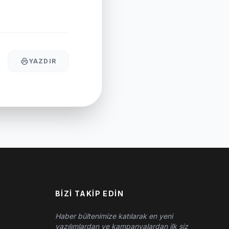
YAZDIR
BIZI TAKIP EDIN
Haber bültenimize katılarak en yeni
yazılımlardan ve kampanyalardan ilk siz