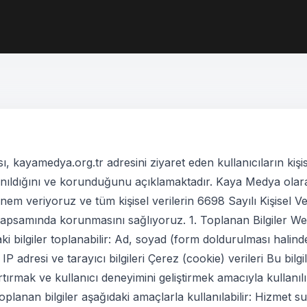
ası, kayamedya.org.tr adresini ziyaret eden kullanıcıların kişise
lanıldığını ve korunduğunu açıklamaktadır. Kaya Medya olara
önem veriyoruz ve tüm kişisel verilerin 6698 Sayılı Kişisel V
samında korunmasını sağlıyoruz. 1. Toplanan Bilgiler Web 
aki bilgiler toplanabilir: Ad, soyad (form doldurulması halin
P adresi ve tarayıcı bilgileri Çerez (cookie) verileri Bu bilgi
rtırmak ve kullanıcı deneyimini geliştirmek amacıyla kullanılır.
planan bilgiler aşağıdaki amaçlarla kullanılabilir: Hizmet 