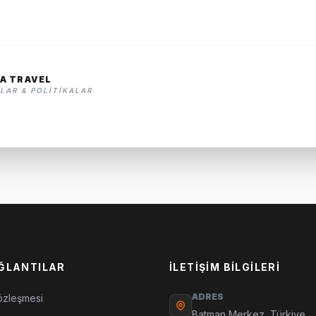
A TRAVEL
LAR & POLITIKALAR
AĞLANTILAR
İLETIŞIM BILGILERI
ADRES
özleşmesi
Batman Merkez, Türkiye